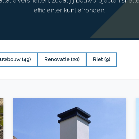
allatie versnellen, zodat jij bouwprojecten snell
efficiënter kunt afronden.
euwbouw
(49)
Renovatie
(20)
Riet
(9)