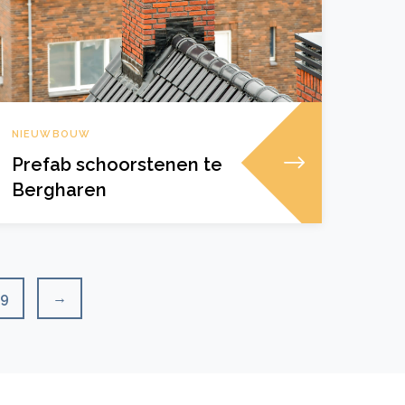
NIEUWBOUW
Prefab schoorstenen te
Bergharen
9
→