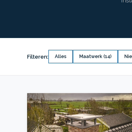
inst
Filteren:
Alles
Maatwerk
(14)
Ni