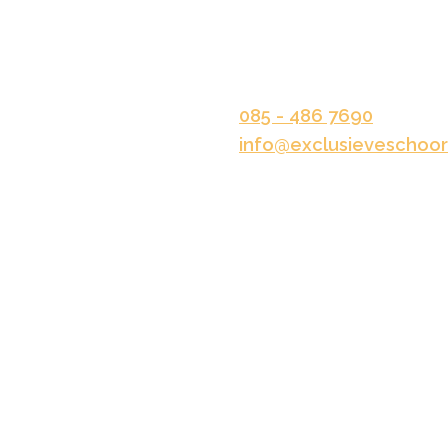
ouw
Kelvinstraat 33
6716 BV Ede
ie
steenkappen
085 - 486 7690
info@exclusieveschoor
rk
n offerte aan!
Algemene voorwaarden
Privacybeleid
Disclaimer