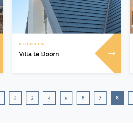
NIEUWBOUW
Villa te Doorn
2
3
4
5
6
7
8