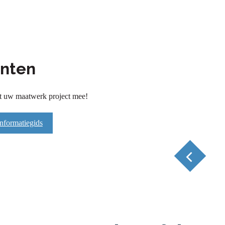
enten
t uw maatwerk project mee!
nformatiegids
ontage
Licht van gewicht
Toek