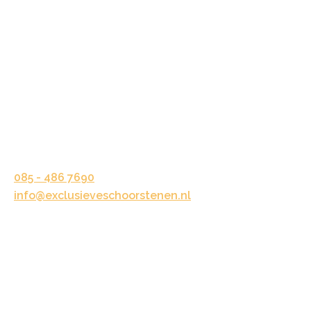
Vraag een offerte aan!
Kosten
CONTACT OPNEMEN
Kelvinstraat 33
6716 BV Ede
085 - 486 7690
info@exclusieveschoorstenen.nl
© 2026 - Exclusieve Schoorstenen