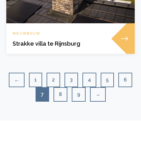
NIEUWBOUW
Strakke villa te Rijnsburg
←
1
2
3
4
5
6
7
8
9
→