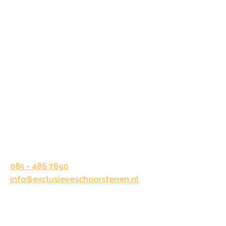
Schoorsteenkappen
Maatwerk
Vraag een offerte aan!
Kosten
CONTACT OPNEMEN
Kelvinstraat 33
6716 BV Ede
085 - 486 7690
info@exclusieveschoorstenen.nl