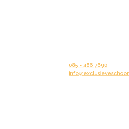
 NAVIGEREN
CONTACT OPNE
ouw
Kelvinstraat 33
6716 BV Ede
ie
steenkappen
085 - 486 7690
info@exclusieveschoor
rk
n offerte aan!