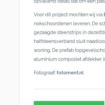
opvallend detail dat om een pas
Voor dit project mochten wij via
nokschoorstenen leveren. De sc
gezaagde steenstrips in dezelfd
halfsteensverband sluit naadlo
woning. De prefab topgevelscho
aluminium composiet afdekker i
Fotograaf:
fotoment.nl