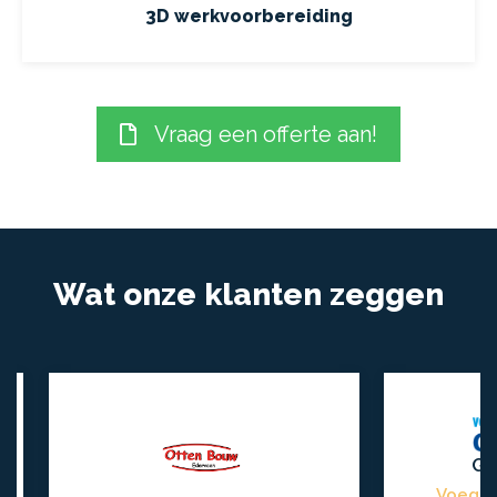
3D werkvoorbereiding
Vraag een offerte aan!
Wat onze klanten zeggen
Henk
Gert van Beek
Voegersbedrijf van Beek