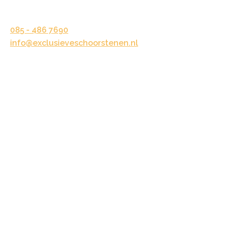
6716 BV Ede
085 - 486 7690
info@exclusieveschoorstenen.nl
© 2026 - Exclusieve Schoorstenen
Algemene voorwaarden
Privacybeleid
Disclaimer