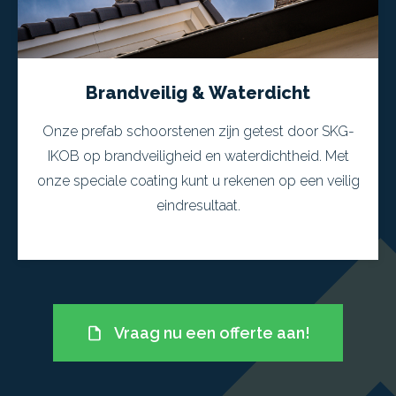
Brandveilig & Waterdicht
Onze prefab schoorstenen zijn getest door SKG-
IKOB op brandveiligheid en waterdichtheid. Met
onze speciale coating kunt u rekenen op een veilig
eindresultaat.
Vraag nu een offerte aan!