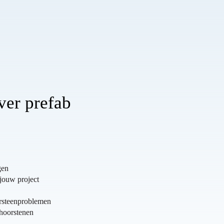
ver prefab
gen
 jouw project
Z
orsteenproblemen
choorstenen